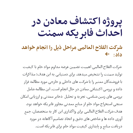
داشته باشد و شیوه های
خود اجازه میدهد که در آن
حسابداری، سیستم سازی مالی را
شرکت نموده و توانایی های شانرا
در داخل شرکت و گزارش دهی
پروژه اکتشاف معادن در
نشان دهند. شفافیت در تمام
شفاف را به ارگان های ذیربط
فعالیت های تدارکاتی حفظ
احداث فابریکه سمنت
دولتی و شرکا در طول عمر پروژه
خواهد شد و شرکا را وادار خواهد
مدیریت نماید.
ساخت تا از مسئولیت‌پذیری و
شرکت الفلاح العالمی مراحل ذیل را انجام خواهد
صداقت در انتخاب شرکت های
داد:
پیمانکار قرار دادی و ارائه
کننده‌گاه خدمات اطمینان
شرکت الفلاح العالمی اهمیت تضمین عرضه مداوم مواد خام با کیفیت
دهند.
تولید سمنت را تشخیص میدهد. برای دستیابی به این هدف؛ مذاکرات
با فروشندگان معتبر را با شرکت های داخلی و خارجی مورد مطالعه قرار
داده و بررسی اکتشافی معادن در حال انجام است. این مطالعه شامل
بررسی‌ های زمین‌ شناسی، تجزیه و تحلیل ذخایر معدنی و ارزیابی امکان‌
سنجی استخراج مواد خام از منابع معدنی مجاور فابریکه خواهد بود.
هدف شرکت الفلاح العالمی برای واگذاری این کار به متخصصان، جمع
آوری داده ها و شاخص های دقیق و اتخاذ تصامیم آگاهانه در مورد
دریافت منابع و پایداری کیفیت مواد خام برای فابریکه است.