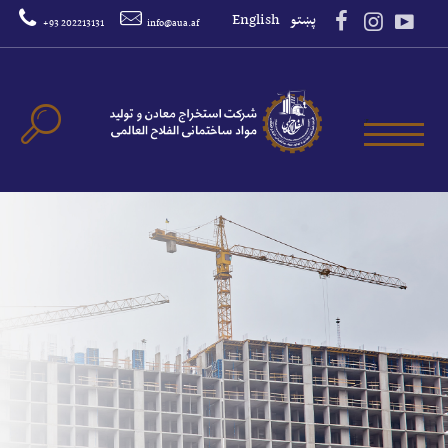
پښتو
English
+93 202213131
info@aua.af
Toggle main menu visibility