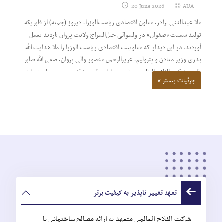
20 June 2026
AUA
ملا عبدالغنی برادر، معاون اقتصادی ریاست‌الوزرا، دیروز (جمعه) از فابریکه
تولید سمنت «صفوان» در ولسوالی جبل‌السراج ولایت پروان بازدید بعمل
آوردند. در این دیدار که معاونیت اقتصادی ریاست الوزرا را ملا هدایت الله
بدری وزیر معادن و پترولیم، عزیزالرحمن منصور والی پروان، صفی الله صابر
رئیس شرکت الفلاح العالمی، حاجی پهلوان رئیس شرکت عوفی بهرام همراهی
جزئیات بیشتر »
میکردند، از جریان کار ساخت و ساز تاسیسات فابریکه و ساحات اکتشافی
دیدن نمودند.
تعهد تغییر ناپذیر به کیفیت برتر
شرکت الفلاح العالمی متعهد به ارائه مصالح ساختمانی با