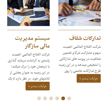
تدارکات شفاف
سیستم‌ مدیریت
مالی سازگار
شرکت الفلاح العالمی اهمیت
سهم و مشارکت شرکا و تضمین
شرکت الفلاح العالمی اهمیت
شفافیت در پروسه های تدارکاتی
پابندی به الزامات سرمایه گذاری
را تشخیص میدهد و در این زمینه
با ذینفعان خود را درک میکند؛
طرح تدارکات جامعی را روی
در این زمینه به عنوان بخشی از
دست دارد، که روشهای
تلاشهای‌ خود، در نظر دارد تا یک
جزئیات بیشتر »
تدارکات، معیارهای انتخاب
تیم فنی را برای ارزیابی نیاز‌های
جزئیات بیشتر »
فروشنده و ارزیابی تدارکاتی را
مالی و مدیریتی بگمارد تا با
مشخص میکند. این طرح بر
مقتضیات سرمایه‌ گذاری شرکت
روشهای مناقصه عادلانه و رقابتی
و مارکیت افغانستان مطابقت
تأکید می ورزد و به شرکای بالقوه